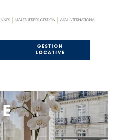
ANNES
MALESHERBES GESTION
AICI INTERNATIONAL
GESTION
LOCATIVE
E