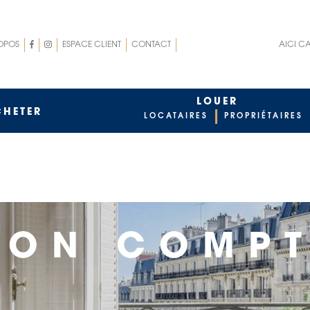
nu
Menu
OPOS
ESPACE CLIENT
CONTACT
AICI C
p
top
t
rigth
LOUER
CHETER
LOCATAIRES
PROPRIÉTAIRES
MON COMPT