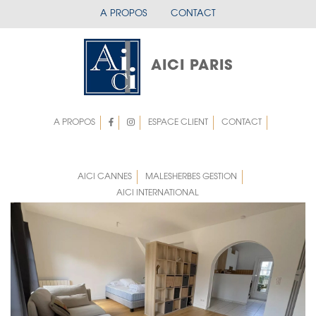
Aller
A PROPOS
CONTACT
menu
au
contenu
mobile
principal
entete
AICI PARIS
A PROPOS
ESPACE CLIENT
CONTACT
Menu
Menu
top
top
Left
AICI CANNES
MALESHERBES GESTION
AICI INTERNATIONAL
rigth