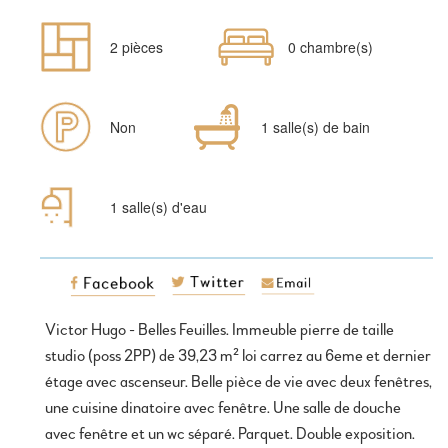
Nombre
Chambres
2 pièces
0 chambre(s)
de
pièces
Parking
Salles
Non
1 salle(s) de bain
de
bain
1 salle(s) d'eau
Victor Hugo - Belles Feuilles. Immeuble pierre de taille
studio (poss 2PP) de 39,23 m² loi carrez au 6eme et dernier
étage avec ascenseur. Belle pièce de vie avec deux fenêtres,
une cuisine dinatoire avec fenêtre. Une salle de douche
avec fenêtre et un wc séparé. Parquet. Double exposition.