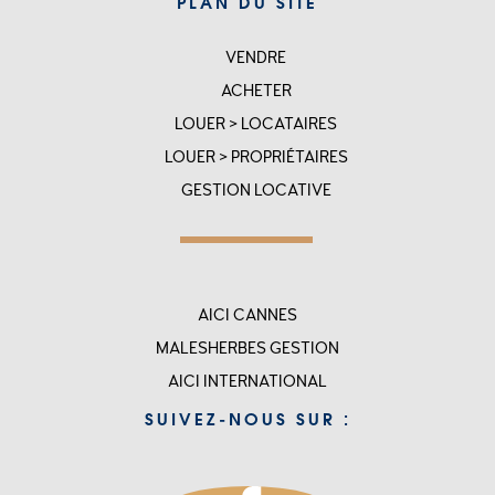
PLAN DU SITE
VENDRE
SITEMAP
ACHETER
LOUER > LOCATAIRES
LOUER > PROPRIÉTAIRES
GESTION LOCATIVE
Menu
AICI CANNES
top
MALESHERBES GESTION
rigth
AICI INTERNATIONAL
-
SUIVEZ-NOUS SUR :
accueil