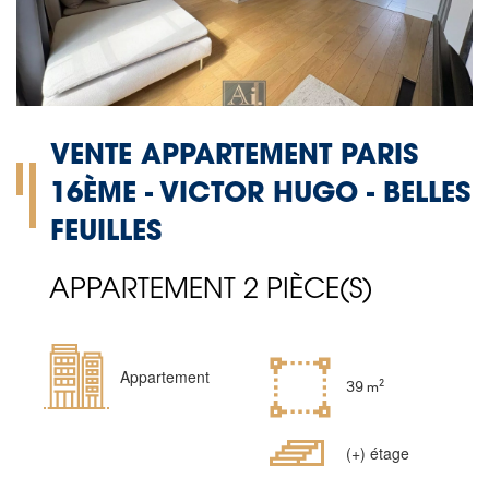
VENTE APPARTEMENT PARIS
16ÈME - VICTOR HUGO - BELLES
FEUILLES
APPARTEMENT 2 PIÈCE(S)
Type
Appartement
Superficie
39 m²
de
bien
Etages
(+) étage