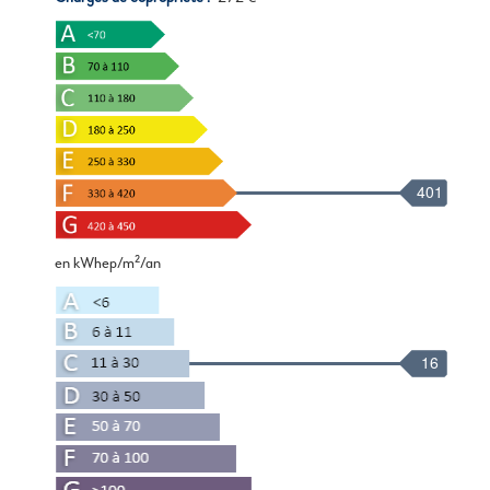
401
en kWhep/m²/an
16