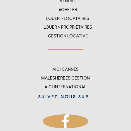
VENDRE
SITEMAP
ACHETER
LOUER > LOCATAIRES
LOUER > PROPRIÉTAIRES
GESTION LOCATIVE
Menu
AICI CANNES
top
MALESHERBES GESTION
rigth
AICI INTERNATIONAL
-
SUIVEZ-NOUS SUR :
accueil