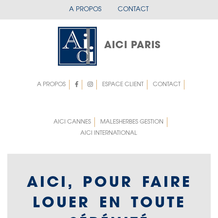
Aller
A PROPOS
CONTACT
menu
au
contenu
mobile
principal
entete
AICI PARIS
A PROPOS
ESPACE CLIENT
CONTACT
Menu
Menu
top
top
Left
AICI CANNES
MALESHERBES GESTION
AICI INTERNATIONAL
rigth
AICI, POUR FAIRE
LOUER EN TOUTE