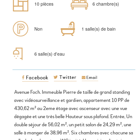
Nombre
Chambres
10 pièces
6 chambre(s)
de
pièces
Parking
Salles
Non
1 salle(s) de bain
de
bain
6 salle(s) d'eau
Avenue Foch. Immeuble Pierre de taille de grand standing
avec vidéosurveillance et gardien, appartement 10 PP de
430,62 m² au 2eme étage avec ascenseur avec une vue
dégagée et une très belle Hauteur sous plafond. Entrée, Un
double séjour de 56,02 m², un petit salon de 24,29 m², une
salle à manger de 38,96 m². Six chambres avec chacune sa