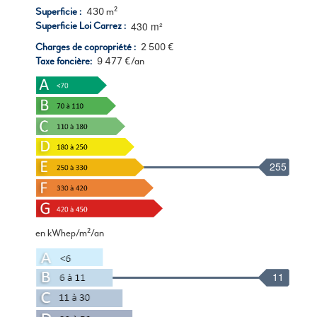
Superficie
430 m²
430 m²
Superficie Loi Carrez
Charges de copropriété
2 500 €
Taxe foncière
9 477 €/an
255
en kWhep/m²/an
11