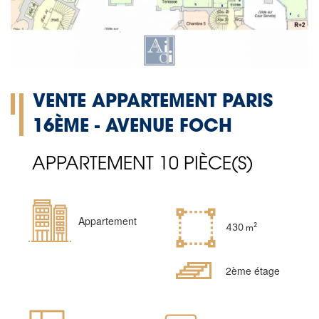
VENTE APPARTEMENT PARIS
16ÈME - AVENUE FOCH
APPARTEMENT 10 PIÈCE(S)
Type
Appartement
Superficie
430 m²
de
bien
Etages
2ème étage