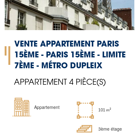
VENTE APPARTEMENT PARIS
15ÈME - PARIS 15ÈME - LIMITE
7ÈME - MÉTRO DUPLEIX
APPARTEMENT 4 PIÈCE(S)
Type
Appartement
Superficie
101 m²
de
bien
Etages
3ème étage