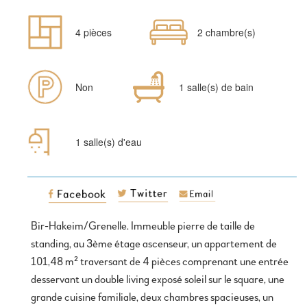
Nombre
Chambres
4 pièces
2 chambre(s)
de
pièces
Parking
Salles
Non
1 salle(s) de bain
de
bain
1 salle(s) d'eau
Bir-Hakeim/Grenelle. Immeuble pierre de taille de
standing, au 3ème étage ascenseur, un appartement de
101,48 m² traversant de 4 pièces comprenant une entrée
desservant un double living exposé soleil sur le square, une
grande cuisine familiale, deux chambres spacieuses, un